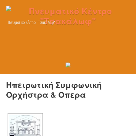
Πνευματικό Κέντρο "Τσακάλωφ"
Ηπειρωτική Συμφωνική
Ορχήστρα & Όπερα